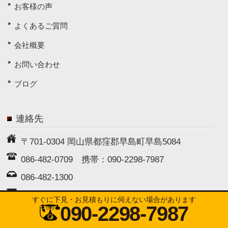
お客様の声
よくあるご質問
会社概要
お問い合わせ
ブログ
連絡先
〒701-0304 岡山県都窪郡早島町早島5084
086-482-0709
携帯：
090-2298-7987
086-482-1300
info@tsuboi-zoen.com
すぐに下見・お見積もりに伺えない場合があります
090-2298-7987
Copyright © 坪井造園 All rights Reserved.