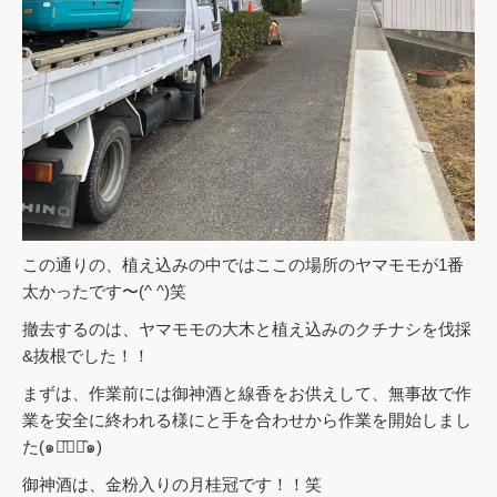
この通りの、植え込みの中ではここの場所のヤマモモが1番
太かったです〜(^ ^)笑
撤去するのは、ヤマモモの大木と植え込みのクチナシを伐採
&抜根でした！！
まずは、作業前には御神酒と線香をお供えして、無事故で作
業を安全に終われる様にと手を合わせから作業を開始しまし
た(๑･̑◡･̑๑)
御神酒は、金粉入りの月桂冠です！！笑