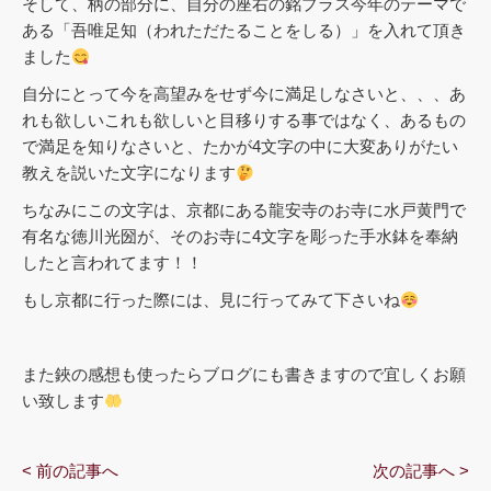
そして、柄の部分に、自分の座右の銘プラス今年のテーマで
ある「吾唯足知（われただたることをしる）」を入れて頂き
ました
自分にとって今を高望みをせず今に満足しなさいと、、、あ
れも欲しいこれも欲しいと目移りする事ではなく、あるもの
で満足を知りなさいと、たかが4文字の中に大変ありがたい
教えを説いた文字になります
ちなみにこの文字は、京都にある龍安寺のお寺に水戸黄門で
有名な徳川光圀が、そのお寺に4文字を彫った手水鉢を奉納
したと言われてます！！
もし京都に行った際には、見に行ってみて下さいね
また鋏の感想も使ったらブログにも書きますので宜しくお願
い致します
< 前の記事へ
次の記事へ >