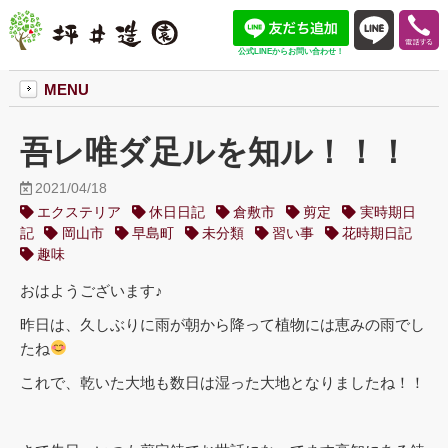
公式LINEからお問い合わせ！
MENU
吾レ唯ダ足ルを知ル！！！
2021/04/18
エクステリア
休日日記
倉敷市
剪定
実時期日
記
岡山市
早島町
未分類
習い事
花時期日記
趣味
おはようございます♪
昨日は、久しぶりに雨が朝から降って植物には恵みの雨でし
たね
これで、乾いた大地も数日は湿った大地となりましたね！！